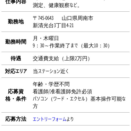
仕事内容
測定、健康観察など。
745-0643
山口県
周南市
勤務地
新清光台3丁目4-21
月・木曜日
勤務時間
9：30～作業終了まで（最大10：30）
待遇
交通費支給（上限2万円）
対応エリア
当ステーション近く
年齢・学歴不問
応募資
看護師/准看護師免許必須
格・条件
パソコン（ワード・エクセル）基本操作可能な
方
応募方法
エントリーフォーム
より